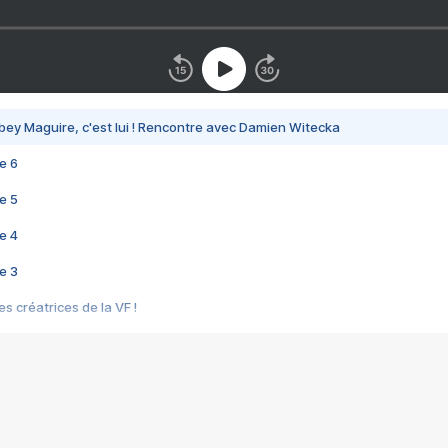
bey Maguire, c'est lui ! Rencontre avec Damien Witecka
e 6
e 5
e 4
e 3
s créatrices de la VF !
e 2
e 1
e Mektoub My Love arrive enfin ! Rencontre avec Shaïn Boumedine et Sal