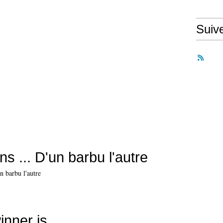
Suiv
ans ... D'un barbu l'autre
nner is...