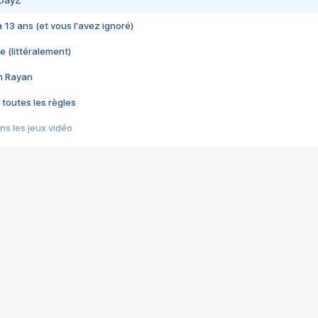
 DayZ
 a 13 ans (et vous l'avez ignoré)
e (littéralement)
im Rayan
 toutes les règles
s les jeux vidéo
us choquant de Rockstar ? - Le scandale BULLY
e plus moche de Steam
du RÊVE tourne au CAUCHEMAR
pendant 8 heures
it… à tort
umiliés par un jeu vidéo
ire - Final Fantasy 8