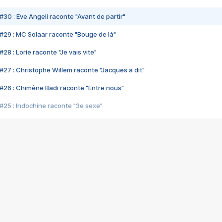
#30 : Eve Angeli raconte "Avant de partir"
#29 : MC Solaar raconte "Bouge de là"
28 : Lorie raconte "Je vais vite"
#27 : Christophe Willem raconte "Jacques a dit"
#26 : Chimène Badi raconte "Entre nous"
#25 : Indochine raconte "3e sexe"
#24 : Zaho raconte "C'est chelou"
#23 : Patrick Bruel raconte "Au café des délices"
#22 : Kyo raconte "Le chemin"
#21 : Nolwenn Leroy raconte "Cassé"
#20 : Patrick Hernandez raconte "Born to be alive"
#19 : Lorie raconte "Près de moi"