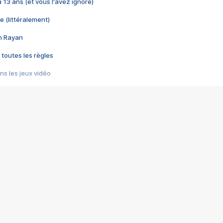
 a 13 ans (et vous l'avez ignoré)
e (littéralement)
im Rayan
 toutes les règles
s les jeux vidéo
us choquant de Rockstar ? - Le scandale BULLY
e plus moche de Steam
du RÊVE tourne au CAUCHEMAR
pendant 8 heures
it… à tort
umiliés par un jeu vidéo
ire - Final Fantasy 8
ti un empire - Age of Empires