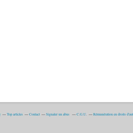
g
Top articles
Contact
Signaler un abus
C.G.U.
Rémunération en droits d'au