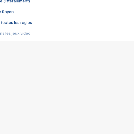
e (littéralement)
im Rayan
 toutes les règles
s les jeux vidéo
us choquant de Rockstar ? - Le scandale BULLY
e plus moche de Steam
du RÊVE tourne au CAUCHEMAR
pendant 8 heures
it… à tort
umiliés par un jeu vidéo
ire - Final Fantasy 8
ti un empire - Age of Empires
story DOFUS