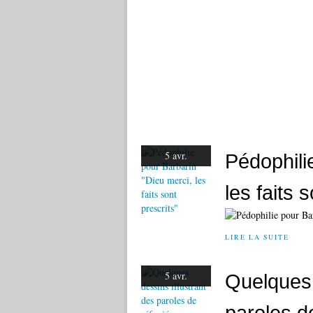
5 avr.
Pédophili
les faits 
LIRE LA SUITE
5 avr.
Quelques 
paroles d