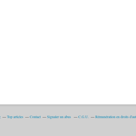
g
Top articles
Contact
Signaler un abus
C.G.U.
Rémunération en droits d'au