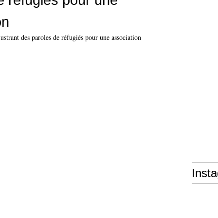
on
Inst