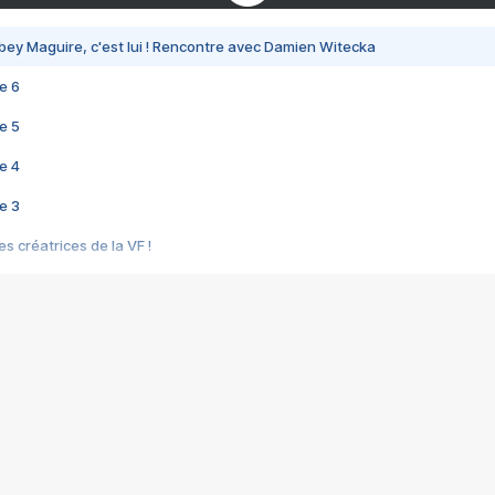
bey Maguire, c'est lui ! Rencontre avec Damien Witecka
e 6
e 5
e 4
e 3
s créatrices de la VF !
e 2
e 1
e Mektoub My Love arrive enfin ! Rencontre avec Shaïn Boumedine et Sal
i : après Toni en famille
elle réalise le bouleversant Dites lui que je l'aime
ais ! Rencontre autour de Vie privée de Rebecca Zlotowski