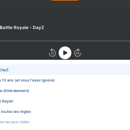
 Battle Royale - DayZ
 DayZ
 a 13 ans (et vous l'avez ignoré)
e (littéralement)
im Rayan
 toutes les règles
s les jeux vidéo