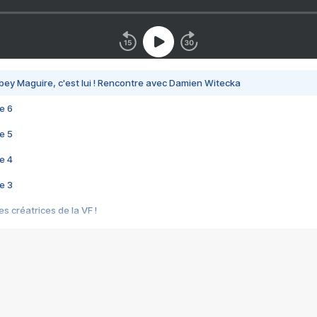
bey Maguire, c'est lui ! Rencontre avec Damien Witecka
e 6
e 5
e 4
e 3
s créatrices de la VF !
e 2
e 1
e Mektoub My Love arrive enfin ! Rencontre avec Shaïn Boumedine et Sal
i : après Toni en famille