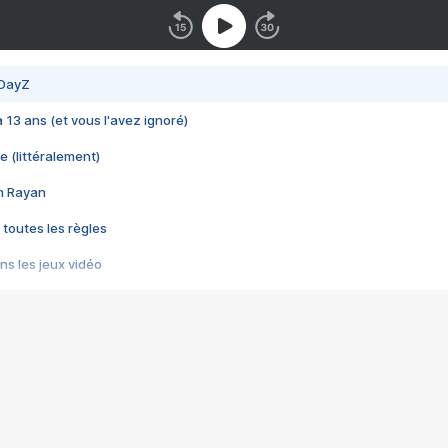
 DayZ
 a 13 ans (et vous l'avez ignoré)
e (littéralement)
im Rayan
 toutes les règles
s les jeux vidéo
us choquant de Rockstar ? - Le scandale BULLY
e plus moche de Steam
du RÊVE tourne au CAUCHEMAR
pendant 8 heures
it… à tort