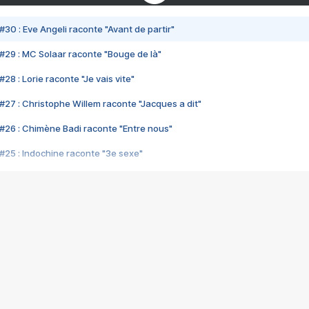
#30 : Eve Angeli raconte "Avant de partir"
#29 : MC Solaar raconte "Bouge de là"
28 : Lorie raconte "Je vais vite"
#27 : Christophe Willem raconte "Jacques a dit"
#26 : Chimène Badi raconte "Entre nous"
#25 : Indochine raconte "3e sexe"
#24 : Zaho raconte "C'est chelou"
#23 : Patrick Bruel raconte "Au café des délices"
#22 : Kyo raconte "Le chemin"
#21 : Nolwenn Leroy raconte "Cassé"
#20 : Patrick Hernandez raconte "Born to be alive"
#19 : Lorie raconte "Près de moi"