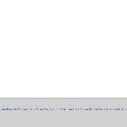
g
Top articles
Contact
Signaler un abus
C.G.U.
Rémunération en droits d'au