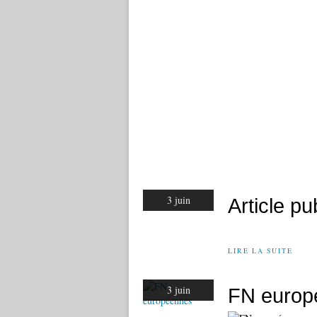
3 juin
Article p
LIRE LA SUITE
3 juin
FN europ