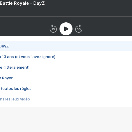
 Battle Royale - DayZ
 DayZ
 a 13 ans (et vous l'avez ignoré)
e (littéralement)
im Rayan
 toutes les règles
s les jeux vidéo
us choquant de Rockstar ? - Le scandale BULLY
e plus moche de Steam
du RÊVE tourne au CAUCHEMAR