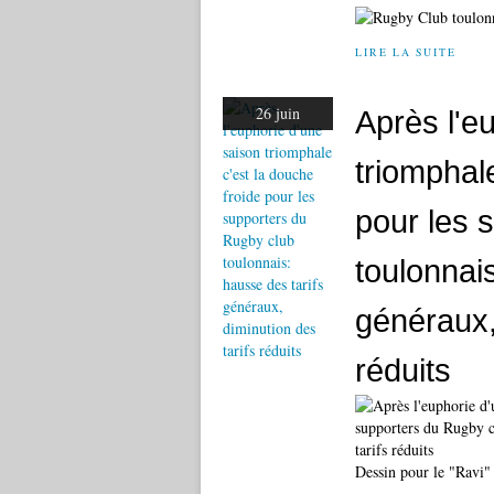
LIRE LA SUITE
26 juin
Après l'e
triomphale
pour les 
toulonnai
généraux,
réduits
Dessin pour le "Ravi"