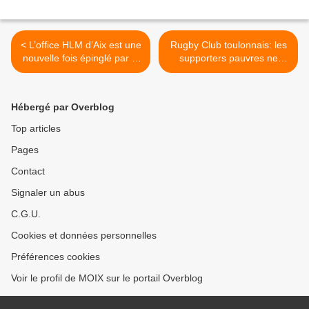
< L’office HLM d’Aix est une
Rugby Club toulonnais: les
nouvelle fois épinglé par la
supporters pauvres ne
Mission interministérielle
pourront plus s'abonner >
d’inspection du logement
social (Miilos). Mais
Hébergé par Overblog
personne n’en parle. Pas
même les élus de
Top articles
l'opposition
Pages
Contact
Signaler un abus
C.G.U.
Cookies et données personnelles
Préférences cookies
Voir le profil de MOIX sur le portail Overblog