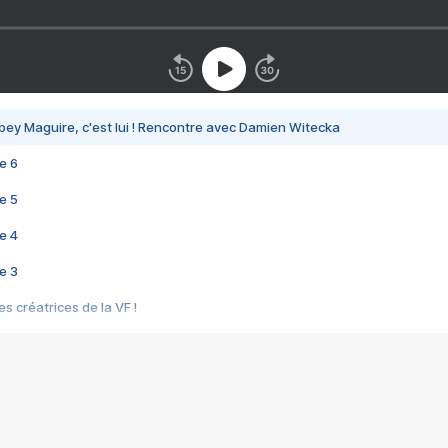
bey Maguire, c'est lui ! Rencontre avec Damien Witecka
e 6
e 5
e 4
e 3
s créatrices de la VF !
e 2
e 1
e Mektoub My Love arrive enfin ! Rencontre avec Shaïn Boumedine et Sal