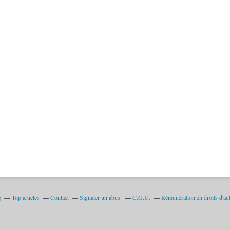
g
Top articles
Contact
Signaler un abus
C.G.U.
Rémunération en droits d'au