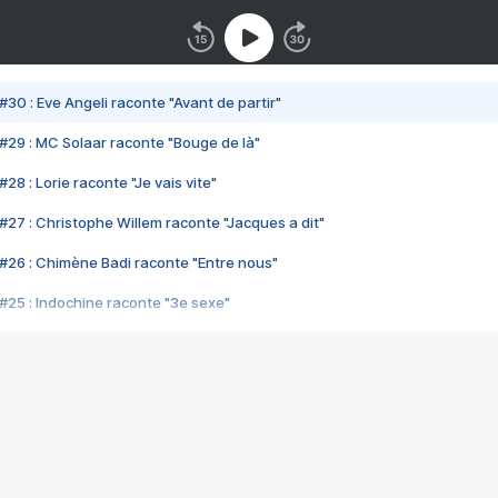
#30 : Eve Angeli raconte "Avant de partir"
#29 : MC Solaar raconte "Bouge de là"
28 : Lorie raconte "Je vais vite"
#27 : Christophe Willem raconte "Jacques a dit"
#26 : Chimène Badi raconte "Entre nous"
#25 : Indochine raconte "3e sexe"
#24 : Zaho raconte "C'est chelou"
#23 : Patrick Bruel raconte "Au café des délices"
#22 : Kyo raconte "Le chemin"
#21 : Nolwenn Leroy raconte "Cassé"