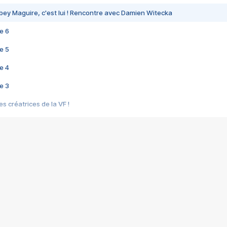
bey Maguire, c'est lui ! Rencontre avec Damien Witecka
e 6
e 5
e 4
e 3
s créatrices de la VF !
e 2
e 1
e Mektoub My Love arrive enfin ! Rencontre avec Shaïn Boumedine et Sal
i : après Toni en famille
elle réalise le bouleversant Dites lui que je l'aime
ais ! Rencontre autour de Vie privée de Rebecca Zlotowski