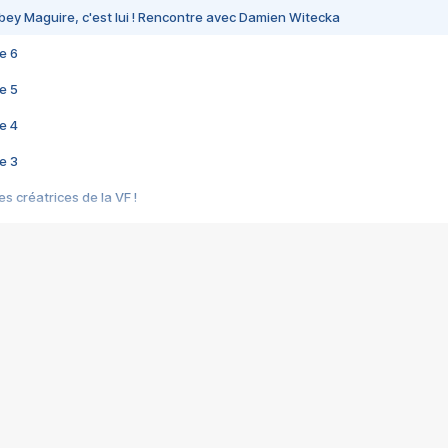
bey Maguire, c'est lui ! Rencontre avec Damien Witecka
e 6
e 5
e 4
e 3
s créatrices de la VF !
e 2
e 1
e Mektoub My Love arrive enfin ! Rencontre avec Shaïn Boumedine et Sal
i : après Toni en famille
elle réalise le bouleversant Dites lui que je l'aime
ais ! Rencontre autour de Vie privée de Rebecca Zlotowski