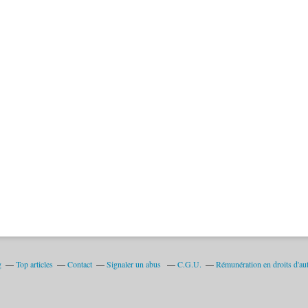
g
Top articles
Contact
Signaler un abus
C.G.U.
Rémunération en droits d'au