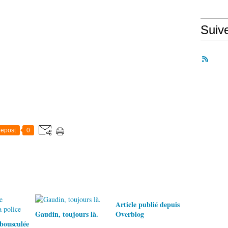
Suiv
epost
0
Article publié depuis
Gaudin, toujours là.
Overblog
bousculée